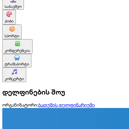
საბავშვო
ჰობი
სპორტი
კონფერენცია
ტრანსპორტი
კონცერტი
დელფინების შოუ
ორგანიზატორი:
ბათუმის დელფინარიუმი